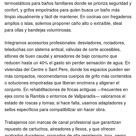
termostáticos para baños familiares donde se prioriza seguridad y
confort, y grifos empotrados para quien busca un baño más
limpio visualmente y fácil de mantener. En cocinas con fregaderos
amplios o islas, solemos proponer caño alto o extraíble, ideal
para ollas y bandejas voluminosas.
Integramos accesorios profesionales: desviadores, rociadores,
teleduchas con sistema antical, válvulas de corte accesibles,
sifones de buen caudal y aireadores de bajo consumo que
reducen hasta un 40% el gasto sin perder sensación de agua. En
viviendas del Centre o Sant Pere, donde los espacios pueden ser
más compactos, recomendamos cuerpos de grifo más contenidos
o soluciones empotradas que liberan encimera y aligeran el
conjunto. En rehabilitaciones de fincas antiguas —frecuentes en
ejes como la Rambla o entornos de Vallparadís— valoramos el
estado de roscas y tomas; si hace falta, usamos adaptadores y
sellos específicos para compatibilizar sin hacer obra.
Trabajamos con marcas de canal profesional que garantizan
repuesto de cartuchos, aireadores y flexos, y que ofrecen
acabados duraderos: cromados de alta resistencia, inox, negro