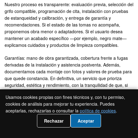
Nuestro proceso es transparente: evaluación previa, selección del
grifo compatible, programación de cita, instalación con pruebas
de estanqueidad y calibración, y entrega de garantía y
recomendaciones. Si el estado de las tomas no acompaña,
proponemos obra menor o adaptadores. Si el usuario desea
mantener un acabado específico —por ejemplo, negro mate—
explicamos cuidados y productos de limpieza compatibles.
Garantías: mano de obra garantizada, cobertura frente a fugas
derivadas de la instalación y asistencia postventa. Además,
documentamos cada montaje con fotos y valores de prueba para
que quede constancia. En definitiva, un servicio que prioriza
seguridad, estética y rendimiento, con la tranquilidad de que, si
surge algo, respondemos.
Usamos cookies propias con fines técnicos y, con tu permiso,
cookies de análisis para mejorar tu experiencia. Puedes
Contacto y pedir cita para
aceptarlas, rechazarlas o consultar la
política de cookies
.
instalación de grifería en Terrassa
📲 Llámanos 936 94 20 91
Rechazar
Aceptar