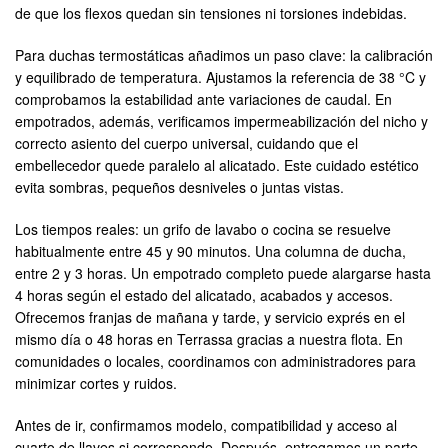
de que los flexos quedan sin tensiones ni torsiones indebidas.
Para duchas termostáticas añadimos un paso clave: la calibración
y equilibrado de temperatura. Ajustamos la referencia de 38 °C y
comprobamos la estabilidad ante variaciones de caudal. En
empotrados, además, verificamos impermeabilización del nicho y
correcto asiento del cuerpo universal, cuidando que el
embellecedor quede paralelo al alicatado. Este cuidado estético
evita sombras, pequeños desniveles o juntas vistas.
Los tiempos reales: un grifo de lavabo o cocina se resuelve
habitualmente entre 45 y 90 minutos. Una columna de ducha,
entre 2 y 3 horas. Un empotrado completo puede alargarse hasta
4 horas según el estado del alicatado, acabados y accesos.
Ofrecemos franjas de mañana y tarde, y servicio exprés en el
mismo día o 48 horas en Terrassa gracias a nuestra flota. En
comunidades o locales, coordinamos con administradores para
minimizar cortes y ruidos.
Antes de ir, confirmamos modelo, compatibilidad y acceso al
cuarto de llaves si corresponde. Después, entregamos un parte