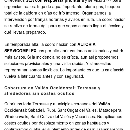
Ofrecemos
SLA con respuesta prioritaria
y servicio 24/7 para
urgencias reales: fuga de agua importante, olor a gas, bloqueo
total de la caldera en días de frío intenso. Organizamos la
intervención por franjas horarias y avisos en ruta. La coordinación
se realiza de forma ágil para que sepas cuándo llega el técnico y
qué llevara preparado.
En temporada alta, la coordinación con
ALTORIA
SERVICOMPLEX
nos permite abrir ventanas adicionales y cubrir
más avisos. Si la incidencia no es crítica, aun así proponemos
soluciones provisionales y una visita rápida. Y si necesitas
reprogramar, somos flexibles. Lo importante es que tu calefacción
vuelva a latir cuanto antes y con seguridad.
Cobertura en Vallès Occidental: Terrassa y
alrededores sin costes ocultos
Cubrimos toda Terrassa y municipios cercanos del
Vallès
Occidental
: Sabadell, Rubí, Sant Cugat del Vallès, Matadepera,
Viladecavalls, Sant Quirze del Vallès y Vacarisses. No aplicamos
costes ocultos por desplazamiento en zonas habituales y
confirmamos cualquier suplemento antes de salir. Transparencia