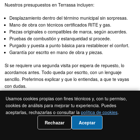
Nuestros presupuestos en Terrassa incluyen:
Desplazamiento dentro del término municipal sin sorpresas.
Mano de obra con técnicos certificados RITE y gas.
Piezas originales o compatibles de marca, según acuerdes.
Pruebas de combustión y estanqueidad si procede.
Purgado y puesta a punto básica para restablecer el confort.
Garantía por escrito en mano de obra y piezas.
Si se requiere una segunda visita por espera de repuesto, lo
acordamos antes. Todo queda por escrito, con un lenguaje
sencillo. Preferimos explicar y que lo entiendas, a que te vayas
con dudas.
Técnicos de calderas y calefacción
Usamos cookies propias con fines técnicos y, con tu permiso,
cookies de análisis para mejorar tu experiencia. Puedes
acreditados en Terrassa
aceptarlas, rechazarlas o consultar la
política de cookies
.
📲 Llámanos 936 94 20 91
Rechazar
Aceptar